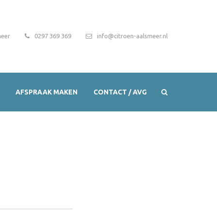
meer
0297 369 369
info@citroen-aalsmeer.nl
AFSPRAAK MAKEN
CONTACT / AVG