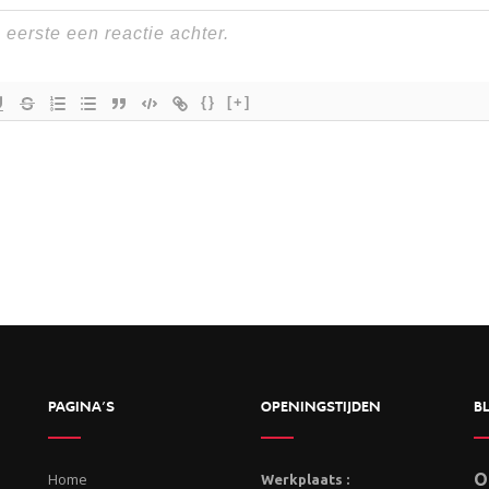
{}
[+]
PAGINA’S
OPENINGSTIJDEN
BL
Home
O
Werkplaats :