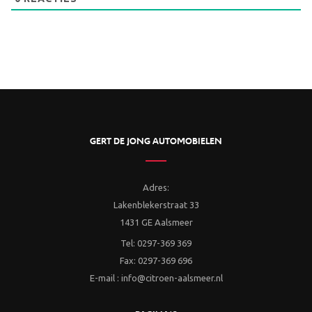
GERT DE JONG AUTOMOBIELEN
Adres:
Lakenblekerstraat 33
1431 GE Aalsmeer
Tel: 0297-369 369
Fax: 0297-369 696
E-mail : info@citroen-aalsmeer.nl