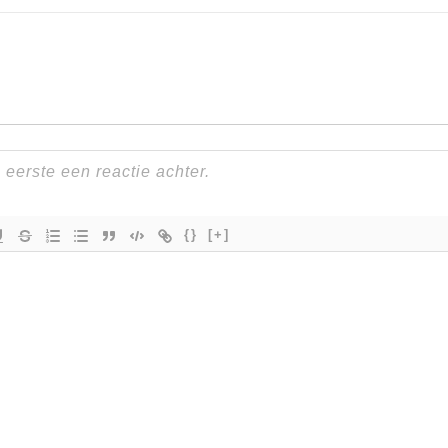
{}
[+]