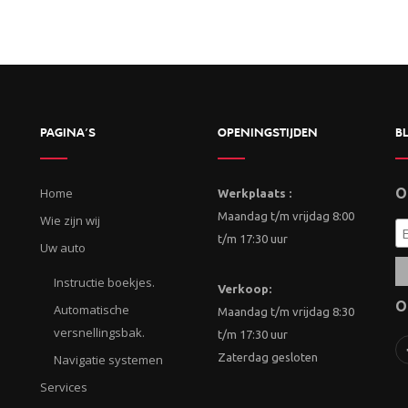
PAGINA’S
OPENINGSTIJDEN
BL
Home
O
Werkplaats :
Maandag t/m vrijdag 8:00
Wie zijn wij
t/m 17:30 uur
Uw auto
Instructie boekjes.
Verkoop:
O
Automatische
Maandag t/m vrijdag 8:30
versnellingsbak.
t/m 17:30 uur
Zaterdag gesloten
Navigatie systemen
Services