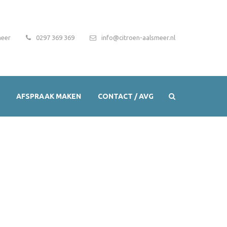
meer
0297 369 369
info@citroen-aalsmeer.nl
AFSPRAAK MAKEN
CONTACT / AVG