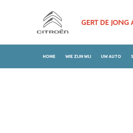
GERT DE JONG 
HOME
WIE ZIJN WIJ
UW AUTO