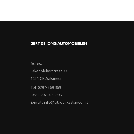
GERT DE JONG AUTOMOBIELEN
Adres:
Lakenblekerstraat 33
1431 GE Aalsmeer
Tel: 0297-369 369
Fax: 0297-369 696
E-mail : info@citroen-aalsmeer.nl