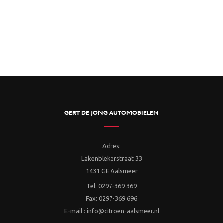
GERT DE JONG AUTOMOBIELEN
Adres:
Lakenblekerstraat 33
1431 GE Aalsmeer
Tel: 0297-369 369
Fax: 0297-369 696
E-mail : info@citroen-aalsmeer.nl