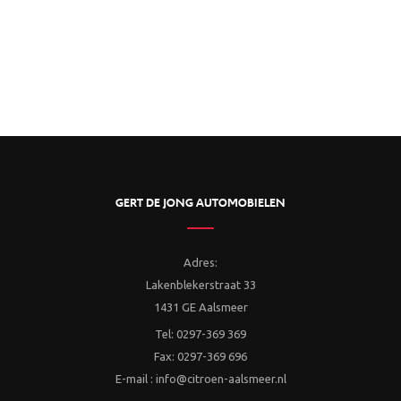
GERT DE JONG AUTOMOBIELEN
Adres:
Lakenblekerstraat 33
1431 GE Aalsmeer
Tel: 0297-369 369
Fax: 0297-369 696
E-mail : info@citroen-aalsmeer.nl