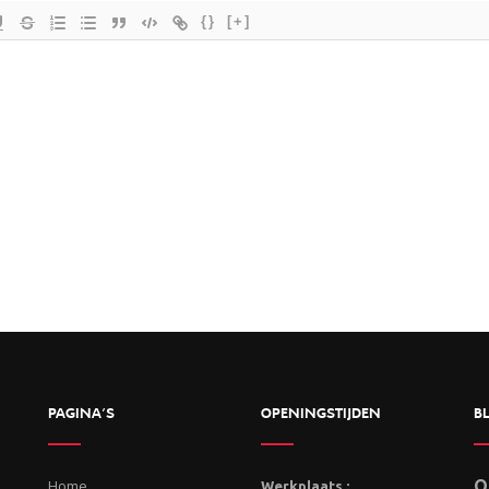
{}
[+]
PAGINA’S
OPENINGSTIJDEN
BL
Home
O
Werkplaats :