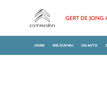
GERT DE JONG 
HOME
WIE ZIJN WIJ
UW AUTO