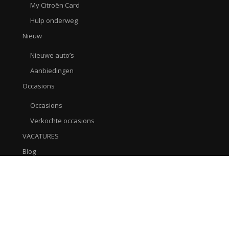
My Citroën Card
Hulp onderweg
Nieuw
Nieuwe auto’s
Aanbiedingen
Occasions
Occasions
Verkochte occasions
VACATURES
Blog
Afspraak maken
Contact / AVG