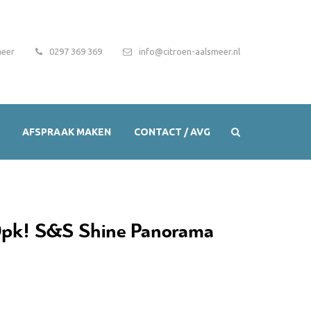
meer
0297 369 369
info@citroen-aalsmeer.nl
AFSPRAAK MAKEN
CONTACT / AVG
0pk! S&S Shine Panorama