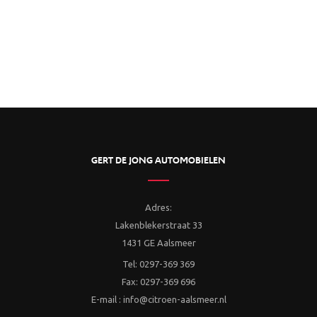
GERT DE JONG AUTOMOBIELEN
Adres:
Lakenblekerstraat 33
1431 GE Aalsmeer
Tel: 0297-369 369
Fax: 0297-369 696
E-mail : info@citroen-aalsmeer.nl