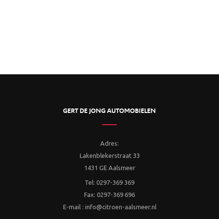
GERT DE JONG AUTOMOBIELEN
Adres:
Lakenblekerstraat 33
1431 GE Aalsmeer
Tel: 0297-369 369
Fax: 0297-369 696
E-mail : info@citroen-aalsmeer.nl