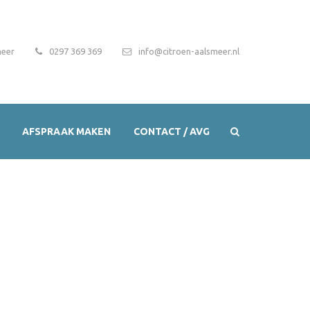
meer
0297 369 369
info@citroen-aalsmeer.nl
AFSPRAAK MAKEN
CONTACT / AVG