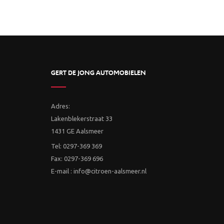
GERT DE JONG AUTOMOBIELEN
Adres:
Lakenblekerstraat 33
1431 GE Aalsmeer
Tel: 0297-369 369
Fax: 0297-369 696
E-mail : info@citroen-aalsmeer.nl