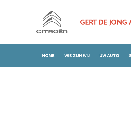
GERT DE JONG 
HOME
WIE ZIJN WIJ
UW AUTO