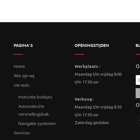
PAGINA’S
OPENINGSTIJDEN
BL
Home
O
Werkplaats :
Maandag t/m vrijdag 8:00
Wie zijn wij
t/m 17:30 uur
Uw auto
Instructie boekjes.
Verkoop:
O
Automatische
Maandag t/m vrijdag 8:30
versnellingsbak.
t/m 17:30 uur
Zaterdag gesloten
Navigatie systemen
Services