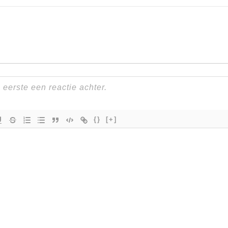
{}
[+]