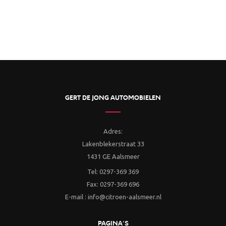
GERT DE JONG AUTOMOBIELEN
Adres:
Lakenblekerstraat 33
1431 GE Aalsmeer
Tel: 0297-369 369
Fax: 0297-369 696
E-mail : info@citroen-aalsmeer.nl
PAGINA’S