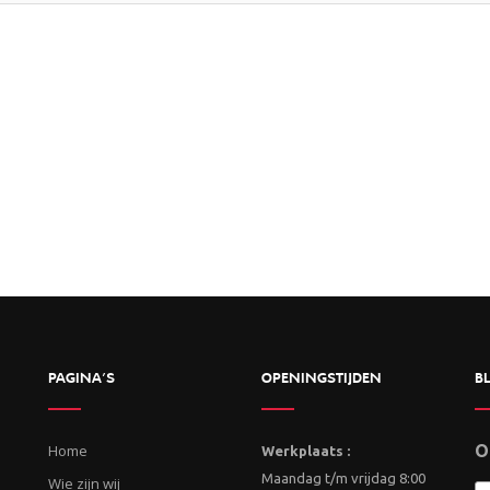
PAGINA’S
OPENINGSTIJDEN
BL
Home
O
Werkplaats :
Maandag t/m vrijdag 8:00
Wie zijn wij