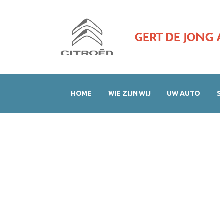
GERT DE JONG 
HOME
WIE ZIJN WIJ
UW AUTO