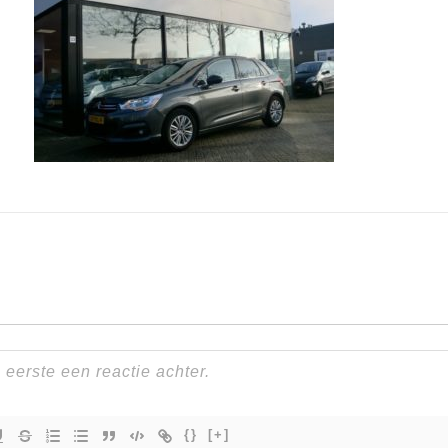
{}
[+]