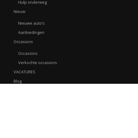
Hulp onderweg
Nieuw
Nieuwe auto’s
Aanbiedingen
Occasions
Occasions
Verkochte occasions
VACATURES
Blog
Afspraak maken
Contact / AVG