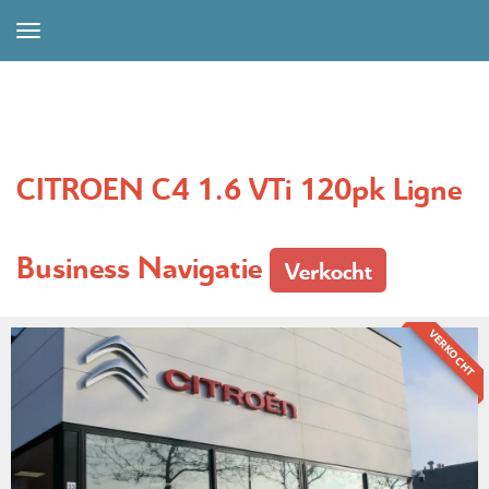
CITROEN C4 1.6 VTi 120pk Ligne
Business Navigatie
Verkocht
VERKOCHT