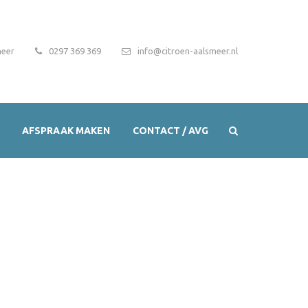
meer
0297 369 369
info@citroen-aalsmeer.nl
AFSPRAAK MAKEN
CONTACT / AVG