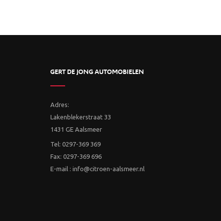
GERT DE JONG AUTOMOBIELEN
Adres:
Lakenblekerstraat 33
1431 GE Aalsmeer
Tel: 0297-369 369
Fax: 0297-369 696
E-mail : info@citroen-aalsmeer.nl