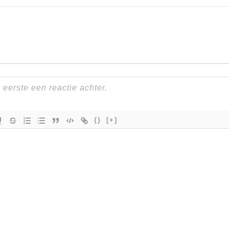
{}
[+]