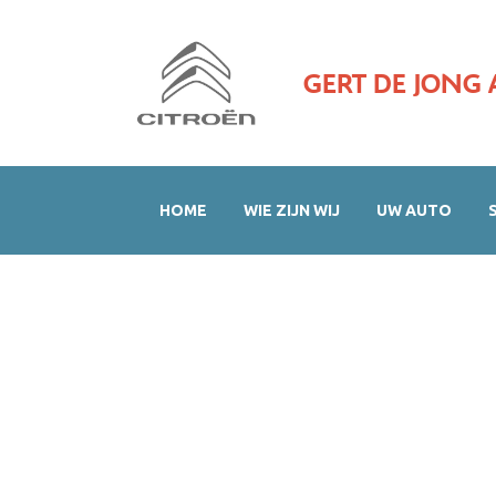
GERT DE JONG 
HOME
WIE ZIJN WIJ
UW AUTO