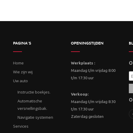
PAGINA’S
OPENINGSTIJDEN
BL
Home
O
Werkplaats :
Maandag t/m vrijdag 8:00
Wie zijn wij
t/m 17:30 uur
Uw auto
Instructie boekjes.
Verkoop:
O
Automatische
Maandag t/m vrijdag 8:30
versnellingsbak.
t/m 17:30 uur
Zaterdag gesloten
Navigatie systemen
Services