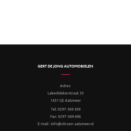
GERT DE JONG AUTOMOBIELEN
Adres:
Lakenblekerstraat 33
1431 GE Aalsmeer
Tel: 0297-369 369
Fax: 0297-369 696
E-mail : info@citroen-aalsmeer.nl