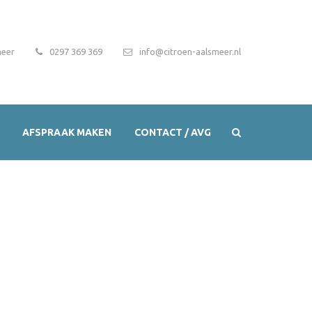
meer
0297 369 369
info@citroen-aalsmeer.nl
AFSPRAAK MAKEN
CONTACT / AVG