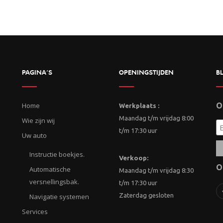
PAGINA’S
OPENINGSTIJDEN
BL
Home
O
Werkplaats :
Maandag t/m vrijdag 8:00
Wie zijn wij
t/m 17:30 uur
Uw auto
Instructie boekjes.
Verkoop:
O
Automatische
Maandag t/m vrijdag 8:30
versnellingsbak.
t/m 17:30 uur
Zaterdag gesloten
Navigatie systemen
Services