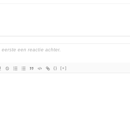
{}
[+]