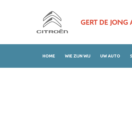
GERT DE JONG 
HOME
WIE ZIJN WIJ
UW AUTO