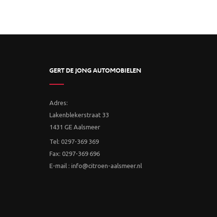
GERT DE JONG AUTOMOBIELEN
Adres:
Lakenblekerstraat 33
1431 GE Aalsmeer
Tel: 0297-369 369
Fax: 0297-369 696
E-mail : info@citroen-aalsmeer.nl