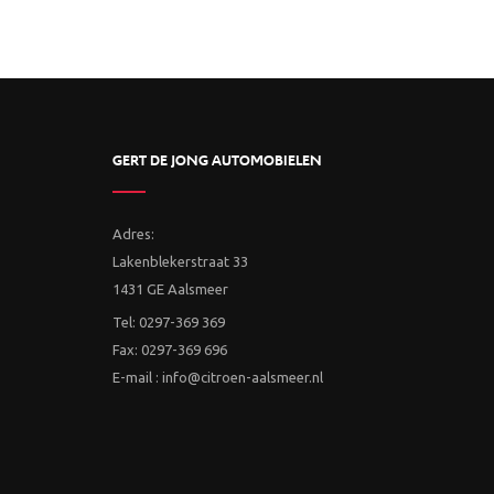
GERT DE JONG AUTOMOBIELEN
Adres:
Lakenblekerstraat 33
1431 GE Aalsmeer
Tel: 0297-369 369
Fax: 0297-369 696
E-mail : info@citroen-aalsmeer.nl