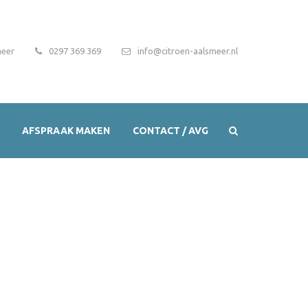
meer
0297 369 369
info@citroen-aalsmeer.nl
AFSPRAAK MAKEN
CONTACT / AVG