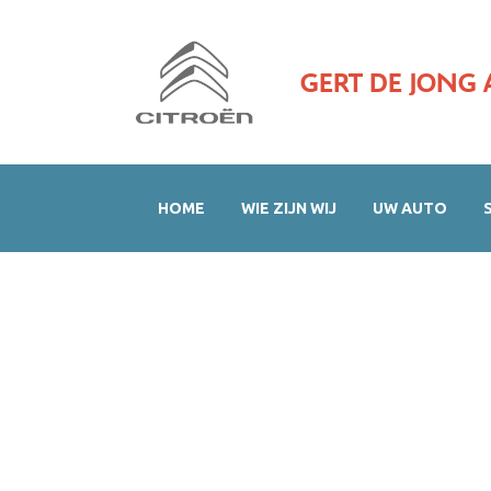
GERT DE JONG 
HOME
WIE ZIJN WIJ
UW AUTO