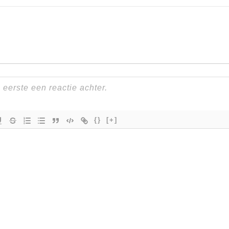
{}
[+]