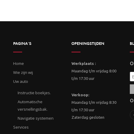
PAGINA’S
OPENINGSTIJDEN
BL
Home
O
Werkplaats :
Maandag t/m vrijdag 8:00
Wie zijn wij
t/m 17:30 uur
Uw auto
Instructie boekjes.
Verkoop:
O
Automatische
Maandag t/m vrijdag 8:30
versnellingsbak.
t/m 17:30 uur
Zaterdag gesloten
Navigatie systemen
Services