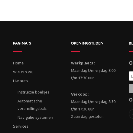
PAGINA’S
OPENINGSTIJDEN
BL
Home
O
Werkplaats :
Maandag t/m vrijdag 8:00
Wie zijn wij
t/m 17:30 uur
Uw auto
Instructie boekjes.
Verkoop:
O
Automatische
Maandag t/m vrijdag 8:30
versnellingsbak.
t/m 17:30 uur
Zaterdag gesloten
Navigatie systemen
Services