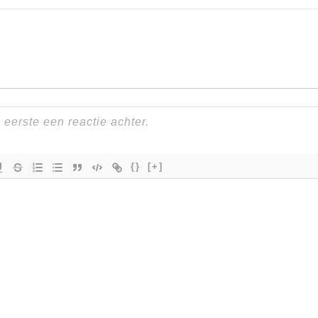
{}
[+]