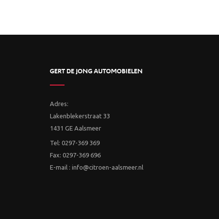
GERT DE JONG AUTOMOBIELEN
Adres:
Lakenblekerstraat 33
1431 GE Aalsmeer
Tel: 0297-369 369
Fax: 0297-369 696
E-mail : info@citroen-aalsmeer.nl