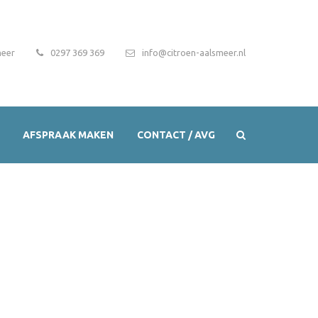
meer
0297 369 369
info@citroen-aalsmeer.nl
AFSPRAAK MAKEN
CONTACT / AVG