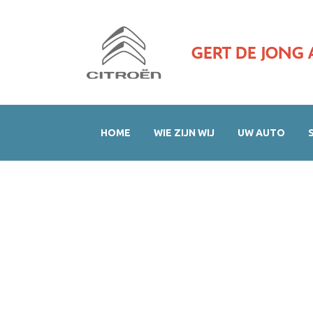
GERT DE JONG 
HOME
WIE ZIJN WIJ
UW AUTO