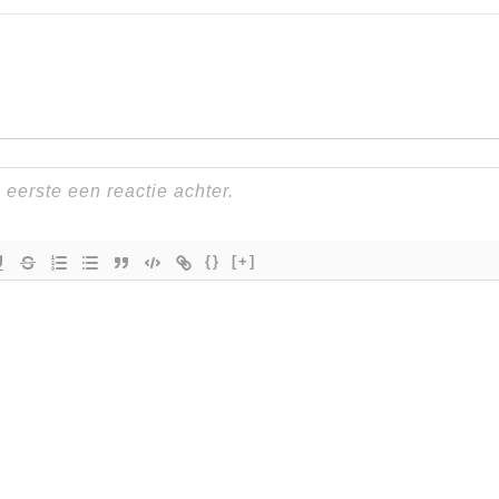
{}
[+]