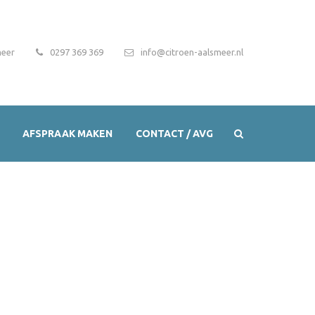
meer
0297 369 369
info@citroen-aalsmeer.nl
AFSPRAAK MAKEN
CONTACT / AVG