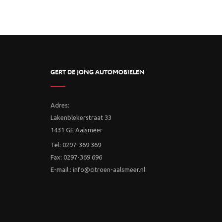
GERT DE JONG AUTOMOBIELEN
Adres:
Lakenblekerstraat 33
1431 GE Aalsmeer
Tel: 0297-369 369
Fax: 0297-369 696
E-mail : info@citroen-aalsmeer.nl