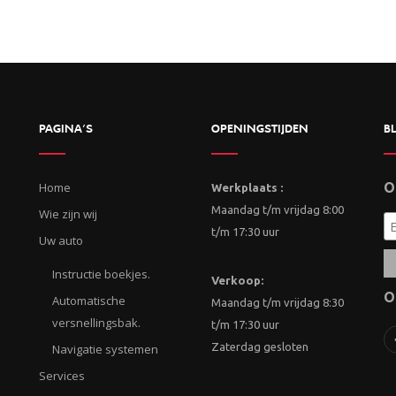
PAGINA’S
OPENINGSTIJDEN
BL
Home
O
Werkplaats :
Maandag t/m vrijdag 8:00
Wie zijn wij
t/m 17:30 uur
Uw auto
Instructie boekjes.
Verkoop:
O
Automatische
Maandag t/m vrijdag 8:30
versnellingsbak.
t/m 17:30 uur
Zaterdag gesloten
Navigatie systemen
Services