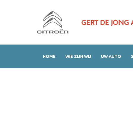
GERT DE JONG 
HOME
WIE ZIJN WIJ
UW AUTO