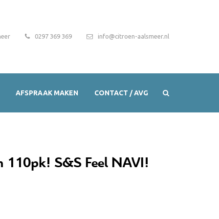
meer
0297 369 369
info@citroen-aalsmeer.nl
AFSPRAAK MAKEN
CONTACT / AVG
h 110pk! S&S Feel NAVI!