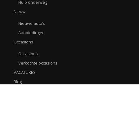
Hulp onderweg
Nieuw
Nieuwe auto’s
Aanbiedingen
Occasions
Occasions
Verkochte occasions
VACATURES
Blog
Afspraak maken
Contact / AVG