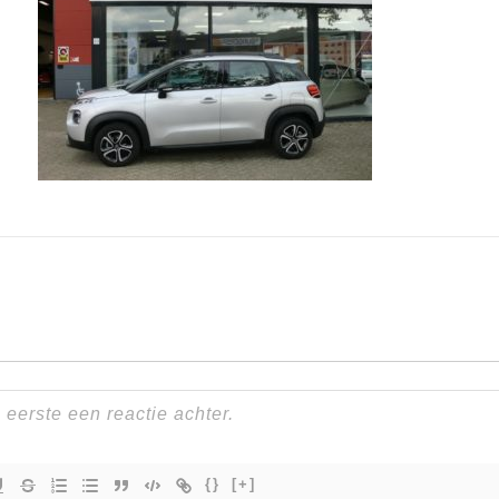
{}
[+]