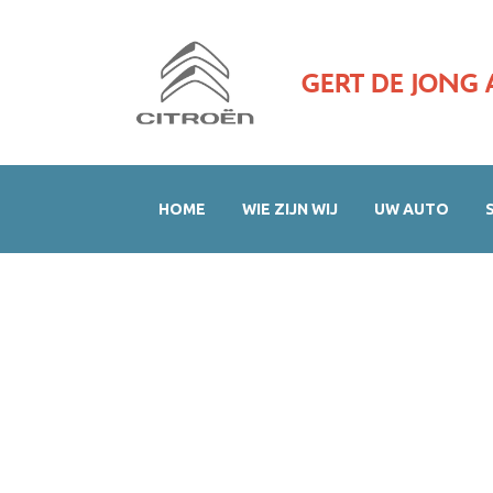
GERT DE JONG 
HOME
WIE ZIJN WIJ
UW AUTO