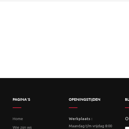
PAGINA’S
OPENINGSTIJDEN
BL
Home
O
Werkplaats :
Maandag t/m vrijdag 8:00
Wie zijn wij