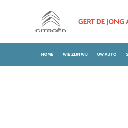
GERT DE JONG 
HOME
WIE ZIJN WIJ
UW AUTO