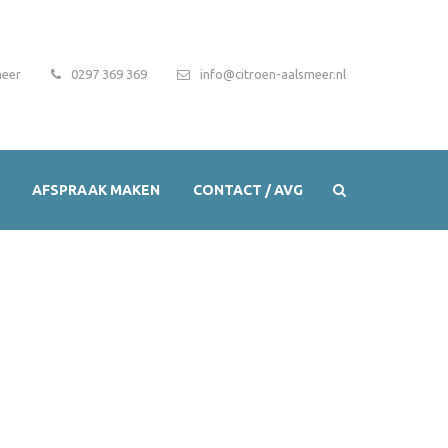
meer
0297 369 369
info@citroen-aalsmeer.nl
AFSPRAAK MAKEN
CONTACT / AVG