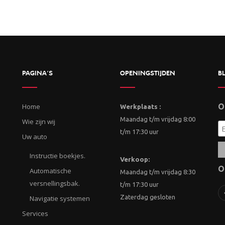
PAGINA’S
OPENINGSTIJDEN
BL
Home
O
Werkplaats :
Maandag t/m vrijdag 8:00
Wie zijn wij
t/m 17:30 uur
Uw auto
Instructie boekjes.
Verkoop:
O
Automatische
Maandag t/m vrijdag 8:30
versnellingsbak.
t/m 17:30 uur
Zaterdag gesloten
Navigatie systemen
Services