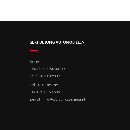
GERT DE JONG AUTOMOBIELEN
Adres:
Lakenblekerstraat 33
1431 GE Aalsmeer
Tel: 0297-369 369
Fax: 0297-369 696
E-mail : info@citroen-aalsmeer.nl