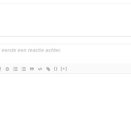
{}
[+]