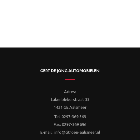
GERT DE JONG AUTOMOBIELEN
Adres:
Lakenblekerstraat 33
1431 GE Aalsmeer
Tel: 0297-369 369
Fax: 0297-369 696
E-mail : info@citroen-aalsmeer.nl