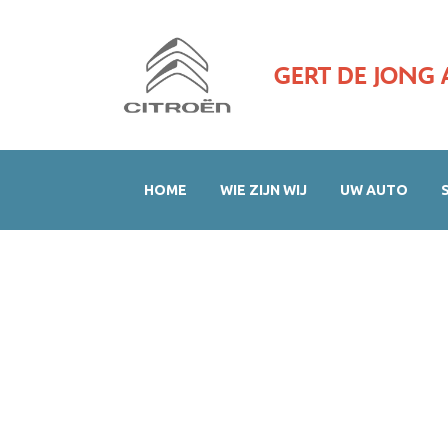
GERT DE JONG 
HOME
WIE ZIJN WIJ
UW AUTO