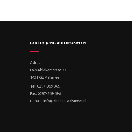
GERT DE JONG AUTOMOBIELEN
Adres:
Lakenblekerstraat 33
1431 GE Aalsmeer
Tel: 0297-369 369
Fax: 0297-369 696
E-mail : info@citroen-aalsmeer.nl