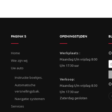
PAGINA’S
OPENINGSTIJDEN
BL
Home
O
Werkplaats :
Maandag t/m vrijdag 8:00
Wie zijn wij
t/m 17:30 uur
Uw auto
Instructie boekjes.
Verkoop:
O
Automatische
Maandag t/m vrijdag 8:30
versnellingsbak.
t/m 17:30 uur
Zaterdag gesloten
Navigatie systemen
Services