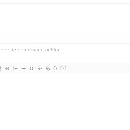
{}
[+]