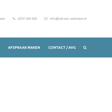
meer
0297 369 369
info@citroen-aalsmeer.nl
AFSPRAAK MAKEN
CONTACT / AVG