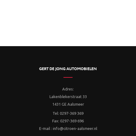
GERT DE JONG AUTOMOBIELEN
Adres:
Lakenblekerstraat 33
1431 GE Aalsmeer
Tel: 0297-369 369
Fax: 0297-369 696
E-mail : info@citroen-aalsmeer.nl