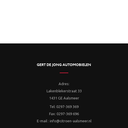
GERT DE JONG AUTOMOBIELEN
Adres:
Lakenblekerstraat 33
1431 GE Aalsmeer
Tel: 0297-369 369
Fax: 0297-369 696
E-mail : info@citroen-aalsmeer.nl