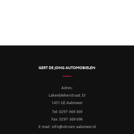
GERT DE JONG AUTOMOBIELEN
Adres:
Lakenblekerstraat 33
1431 GE Aalsmeer
Tel: 0297-369 369
Fax: 0297-369 696
E-mail : info@citroen-aalsmeer.nl