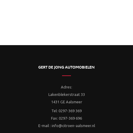
GERT DE JONG AUTOMOBIELEN
Adres:
Lakenblekerstraat 33
1431 GE Aalsmeer
Tel: 0297-369 369
Fax: 0297-369 696
E-mail : info@citroen-aalsmeer.nl