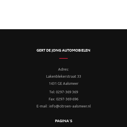
GERT DE JONG AUTOMOBIELEN
Adres:
Lakenblekerstraat 33
1431 GE Aalsmeer
Tel: 0297-369 369
Fax: 0297-369 696
E-mail : info@citroen-aalsmeer.nl
PAGINA’S