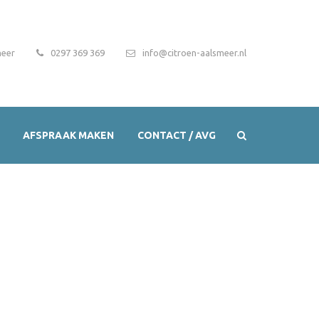
meer
0297 369 369
info@citroen-aalsmeer.nl
AFSPRAAK MAKEN
CONTACT / AVG