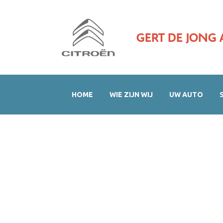
GERT DE JONG 
HOME
WIE ZIJN WIJ
UW AUTO