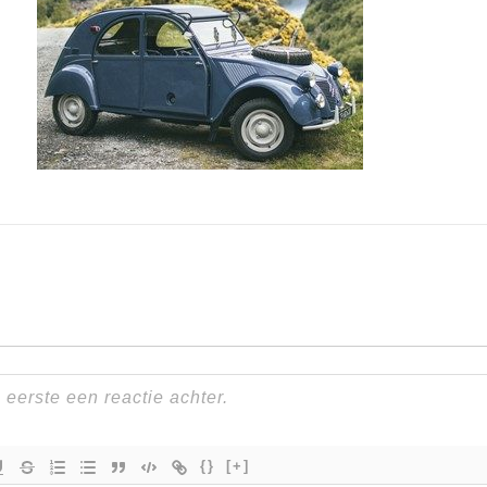
{}
[+]