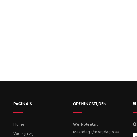
PAGINA’S
OPENINGSTIJDEN
BL
Home
O
Werkplaats :
Maandag t/m vrijdag 8:00
Wie zijn wij